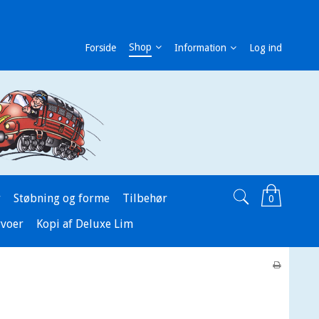
Shop
Forside
Information
Log ind
r
Støbning og forme
Tilbehør
0
rvoer
Kopi af Deluxe Lim