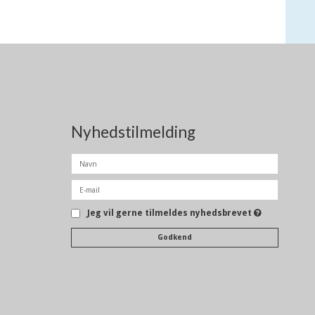
Nyhedstilmelding
Jeg vil gerne tilmeldes nyhedsbrevet
Godkend