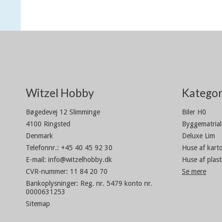
Witzel Hobby
Kategor
Bøgedevej 12 Slimminge
Biler H0
4100 Ringsted
Byggematrial
Denmark
Deluxe Lim
Telefonnr.
:
+45 40 45 92 30
Huse af kart
E-mail
:
info@witzelhobby.dk
Huse af plast
CVR-nummer
:
11 84 20 70
Se mere
Bankoplysninger
:
Reg. nr. 5479 konto nr.
0000631253
Sitemap