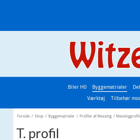
Biler H0
Byggematrialer
De
Værktøj
Tilbehør mo
Forside
/
Shop
/
Byggematrialer
/
Profiler af Messing
/
Messingprofil
T. profil