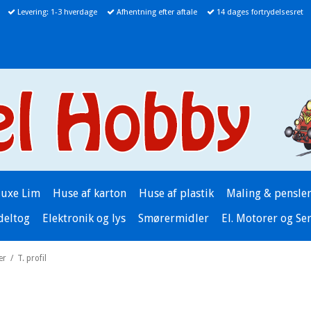
Levering: 1-3 hverdage
Afhentning efter aftale
14 dages fortrydelsesret
luxe Lim
Huse af karton
Huse af plastik
Maling & pensle
deltog
Elektronik og lys
Smørermidler
El. Motorer og Se
er
/
T. profil