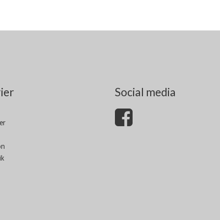
ier
Social media
er
on
ik