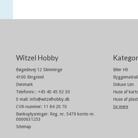
Witzel Hobby
Kategor
Bøgedevej 12 Slimminge
Biler H0
4100 Ringsted
Byggematrial
Denmark
Deluxe Lim
Telefonnr.
:
+45 40 45 92 30
Huse af kart
E-mail
:
info@witzelhobby.dk
Huse af plast
CVR-nummer
:
11 84 20 70
Se mere
Bankoplysninger
:
Reg. nr. 5479 konto nr.
0000631253
Sitemap