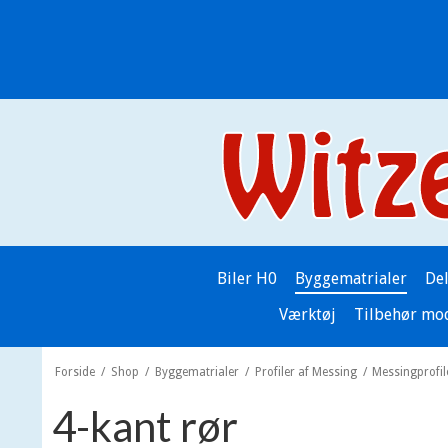
Biler H0
Byggematrialer
De
Værktøj
Tilbehør mo
Forside
/
Shop
/
Byggematrialer
/
Profiler af Messing
/
Messingprofil
4-kant rør