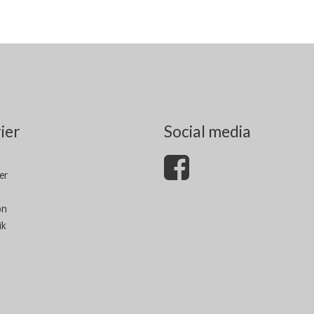
ier
Social media
er
on
ik