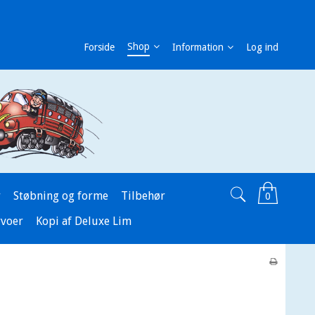
Shop
Forside
Information
Log ind
r
Støbning og forme
Tilbehør
0
rvoer
Kopi af Deluxe Lim