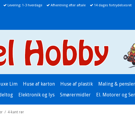
Levering: 1-3 hverdage
Afhentning efter aftale
14 dages fortrydelsesret
luxe Lim
Huse af karton
Huse af plastik
Maling & pensle
deltog
Elektronik og lys
Smørermidler
El. Motorer og Se
er
/
4-kant rør