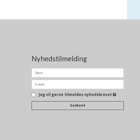
Nyhedstilmelding
Jeg vil gerne tilmeldes nyhedsbrevet
Godkend