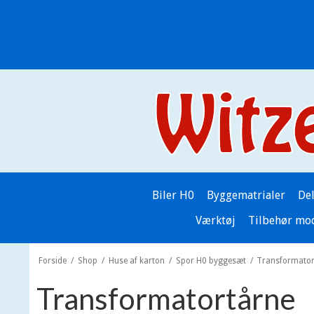
Biler H0
Byggematrialer
De
Værktøj
Tilbehør mo
Forside
/
Shop
/
Huse af karton
/
Spor H0 byggesæt
/
Transformator
Transformatortårne