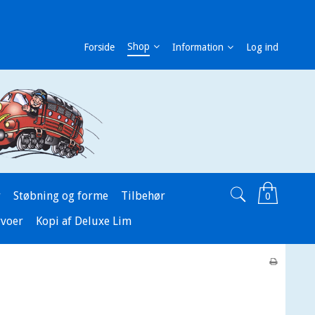
Shop
Forside
Information
Log ind
r
Støbning og forme
Tilbehør
0
rvoer
Kopi af Deluxe Lim