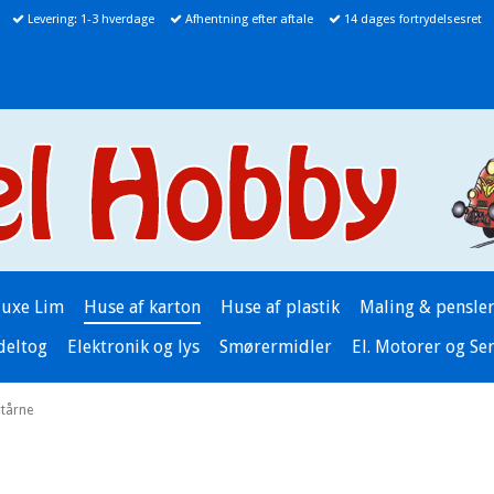
Levering: 1-3 hverdage
Afhentning efter aftale
14 dages fortrydelsesret
luxe Lim
Huse af karton
Huse af plastik
Maling & pensle
deltog
Elektronik og lys
Smørermidler
El. Motorer og Se
tårne