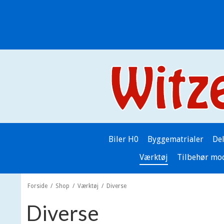
Biler H0
Byggematrialer
De
Værktøj
Tilbehør mo
Forside
/
Shop
/
Værktøj
/
Diverse
Diverse