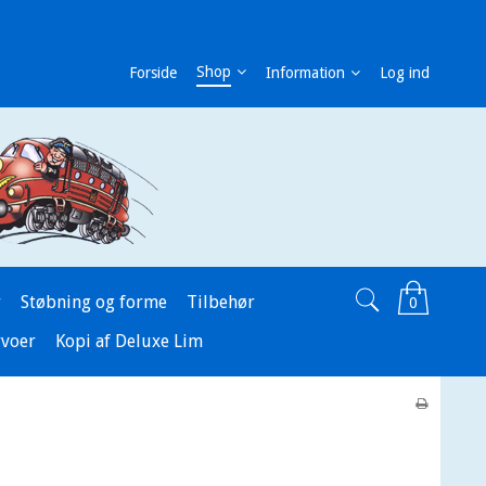
Shop
Forside
Information
Log ind
r
Støbning og forme
Tilbehør
0
rvoer
Kopi af Deluxe Lim