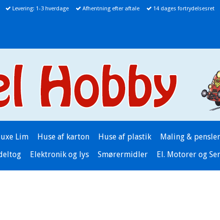
Levering: 1-3 hverdage
Afhentning efter aftale
14 dages fortrydelsesret
luxe Lim
Huse af karton
Huse af plastik
Maling & pensle
deltog
Elektronik og lys
Smørermidler
El. Motorer og Se