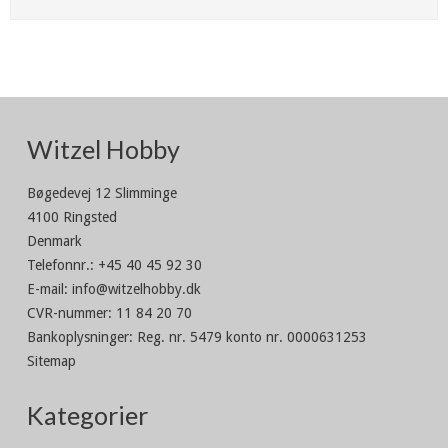
Witzel Hobby
Bøgedevej 12 Slimminge
4100 Ringsted
Denmark
Telefonnr.
:
+45 40 45 92 30
E-mail
:
info@witzelhobby.dk
CVR-nummer
:
11 84 20 70
Bankoplysninger
:
Reg. nr. 5479 konto nr. 0000631253
Sitemap
Kategorier