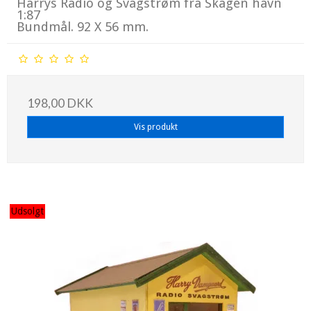
Harrys Radio og Svagstrøm fra Skagen havn
1:87
Bundmål. 92 X 56 mm.
198,00 DKK
Vis produkt
Udsolgt