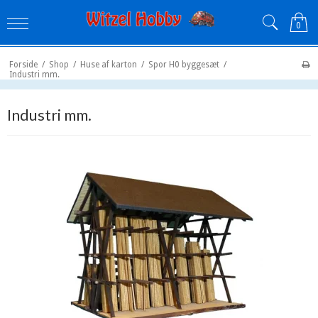
0
Forside
/
Shop
/
Huse af karton
/
Spor H0 byggesæt
/
Industri mm.
Industri mm.