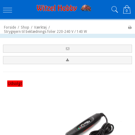
0
Forside
/
Shop
/
Værktøj
/
Strygejern til beklædnings folier 220-240 V / 140 W
Udsolgt