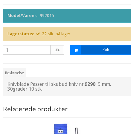
Model/Varenr.:
992015
Lagerstatus:
22
stk.
på lager
stk.
Køb
Beskrivelse
Knivblade Passer til skubud kniv nr.
9290
9 mm.
30grader 10 stk.
Relaterede produkter