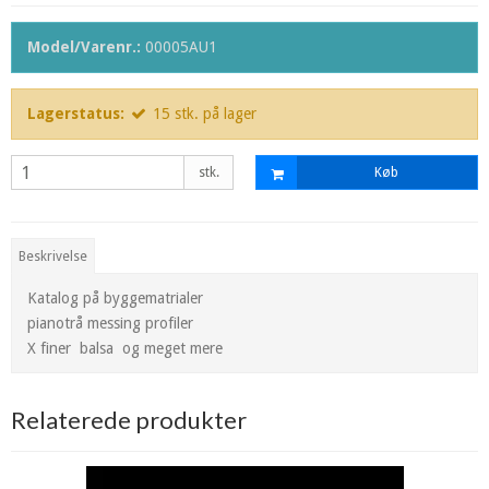
Model/Varenr.:
00005AU1
Lagerstatus:
15
stk.
på lager
stk.
Køb
Beskrivelse
Katalog på byggematrialer
pianotrå messing profiler
X finer balsa og meget mere
Relaterede produkter