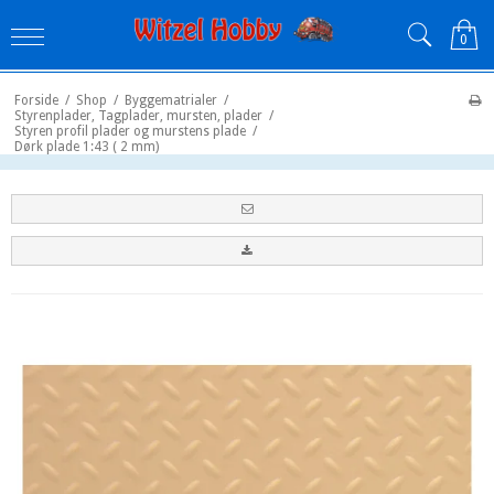
0
Forside
/
Shop
/
Byggematrialer
/
Styrenplader, Tagplader, mursten, plader
/
Styren profil plader og murstens plade
/
Dørk plade 1:43 ( 2 mm)