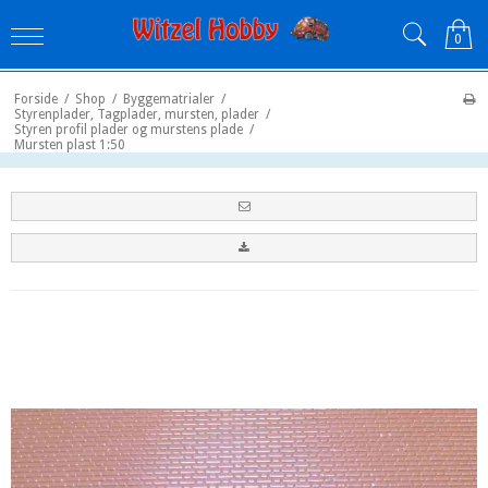
0
Forside
/
Shop
/
Byggematrialer
/
Styrenplader, Tagplader, mursten, plader
/
Styren profil plader og murstens plade
/
Mursten plast 1:50