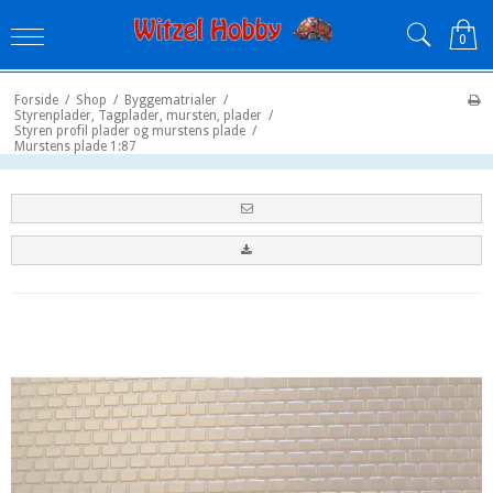
0
Forside
/
Shop
/
Byggematrialer
/
Styrenplader, Tagplader, mursten, plader
/
Styren profil plader og murstens plade
/
Murstens plade 1:87